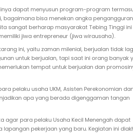
ntinya dapat menyusun program-program termas
 ini, bagaimana bisa menekan angka pengangguran
ta sangat berharap masyarakat Tebing Tinggi ini
memiliki jiwa entrepreneur (jiwa wirausaha).
ang ini, yaitu zaman milenial, berjualan tidak lag
nan untuk berjualan, tapi saat ini orang banyak 
k memerlukan tempat untuk berjualan dan promosin
para pelaku usaha UKM, Asisten Perekonomian da
njadikan apa yang berada digenggaman tangan
ta agar para pelaku Usaha Kecil Menengah dapat
apangan pekerjaan yang baru. Kegiatan ini diakh