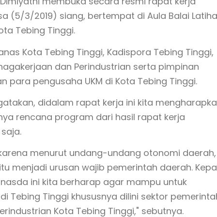
Dimiyathi membuka secara resmi rapat kerja
a (5/3/2019) siang, bertempat di Aula Balai Latih
ota Tebing Tinggi.
nas Kota Tebing Tinggi, Kadispora Tebing Tinggi,
enagakerjaan dan Perindustrian serta pimpinan
n para pengusaha UKM di Kota Tebing Tinggi.
takan, didalam rapat kerja ini kita mengharapk
nya rencana program dari hasil rapat kerja
 saja.
an, karena menurut undang-undang otonomi daerah,
itu menjadi urusan wajib pemerintah daerah. Kep
anasda ini kita berharap agar mampu untuk
 Tebing Tinggi khususnya dilini sektor pemerinta
rindustrian Kota Tebing Tinggi," sebutnya.