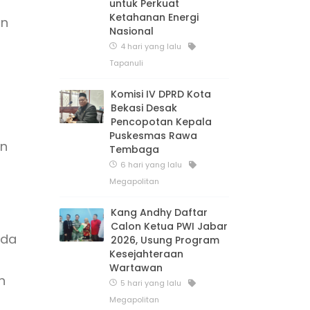
untuk Perkuat
Ketahanan Energi
an
Nasional
4 hari yang lalu
Tapanuli
Komisi IV DPRD Kota
Bekasi Desak
Pencopotan Kepala
Puskesmas Rawa
an
Tembaga
6 hari yang lalu
Megapolitan
Kang Andhy Daftar
Calon Ketua PWI Jabar
ada
2026, Usung Program
Kesejahteraan
Wartawan
h
5 hari yang lalu
Megapolitan