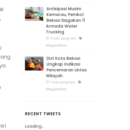
uk
Antisipasi Musim
Kemarau, Pemkot
,
Bekasi Siagakan 11
Armada Water
Trucking
3 hari yang lalu
Megapolitan
i
yang
DLH Kota Bekasi
Ungkap Indikasi
ya
Pencemaran Lintas
Wilayah
1 hari yang lalu
n
Megapolitan
RECENT TWEETS
iri
Loading...