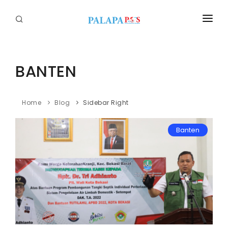
Home
Politik
BANTEN
Nasional
Home
Blog
Sidebar Right
Sumatera
Banten
Tapanuli
Nusantara
Megapolitan
Hukum
Ekonomi