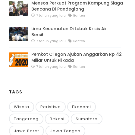
Mensos Perkuat Program Kampung Siaga
Bencana Di Pandeglang
7 tahun yang lalu
Banten
Lima Kecamatan Di Lebak Krisis Air
Bersih
7 tahun yang lalu
Banten
Pemkot Cilegon Ajukan Anggarkan Rp 42
Miliar Untuk Pilkada
7 tahun yang lalu
Banten
TAGS
Wisata
Peristiwa
Ekonomi
Tangerang
Bekasi
Sumatera
Jawa Barat
Jawa Tengah