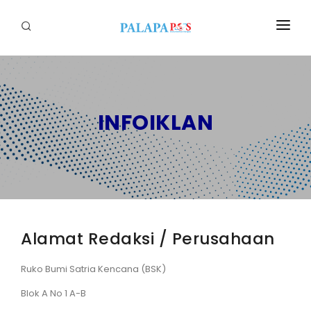
Home
Politik
INFOIKLAN
Nasional
Sumatera
Tapanuli
Nusantara
Alamat Redaksi / Perusahaan
Megapolitan
Ruko Bumi Satria Kencana (BSK)
Hukum
Blok A No 1 A-B
Ekonomi