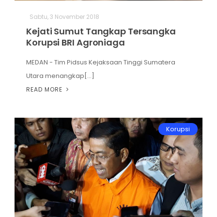
Hiburan
Sabtu, 3 November 2018
Kejati Sumut Tangkap Tersangka
Olahraga
Korupsi BRI Agroniaga
Advertorial
MEDAN - Tim Pidsus Kejaksaan Tinggi Sumatera
Utara menangkap[...]
Opini
READ MORE
Korupsi