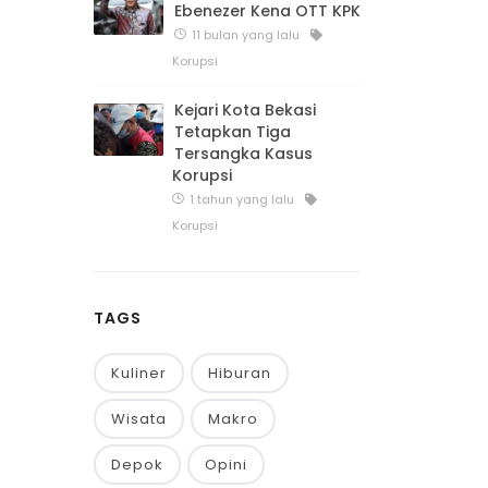
Ebenezer Kena OTT KPK
11 bulan yang lalu
Korupsi
Kejari Kota Bekasi
Tetapkan Tiga
Tersangka Kasus
Korupsi
1 tahun yang lalu
Korupsi
TAGS
Kuliner
Hiburan
Wisata
Makro
Depok
Opini