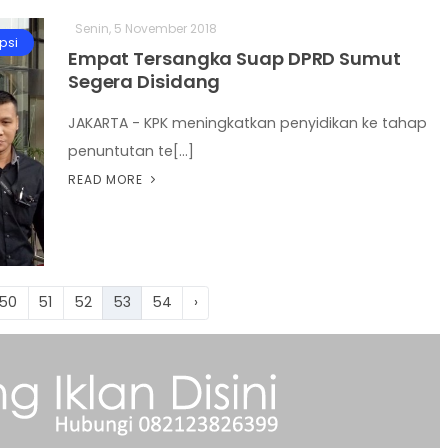
Senin, 5 November 2018
psi
Empat Tersangka Suap DPRD Sumut
Segera Disidang
JAKARTA - KPK meningkatkan penyidikan ke tahap
penuntutan te[...]
READ MORE
50
51
52
53
54
›