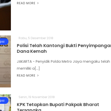
READ MORE
Rabu, 5 Desember 2018
psi
Polisi Telah Kantongi Bukti Penyimpanga
Dana Kemah
JAKARTA - Penyidik Polda Metro Jaya mengaku telah
memiliki a[...]
READ MORE
Senin, 19 November 2018
psi
KPK Tetapkan Bupati Pakpak Bharat
Tersangka