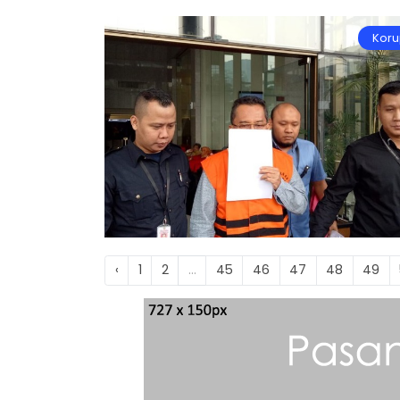
Koru
‹
1
2
...
45
46
47
48
49