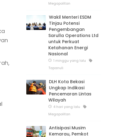
Megapolitan
Wakil Menteri ESDM
Tinjau Potensi
Pengembangan
ka
Sarulla Operations Ltd
wan
untuk Perkuat
Ketahanan Energi
Nasional
1 minggu yang lalu
rah,
Tapanuli
DLH Kota Bekasi
Ungkap Indikasi
Pencemaran Lintas
Wilayah
l
4 hari yang lalu
Megapolitan
Antisipasi Musim
Kemarau, Pemkot