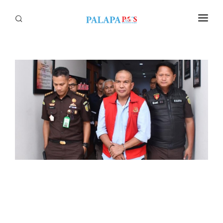
Home
Politik
Nasional
Sumatera
Tapanuli
Nusantara
Megapolitan
Hukum
Ekonomi