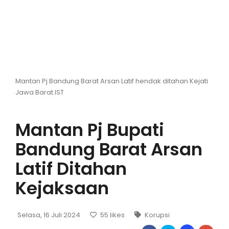
Hiburan
Olahraga
Advertorial
Mantan Pj Bandung Barat Arsan Latif hendak ditahan Kejati
Opini
Jawa Barat.IST
Mantan Pj Bupati
Bandung Barat Arsan
Latif Ditahan
Kejaksaan
Selasa, 16 Juli 2024
55
likes
Korupsi