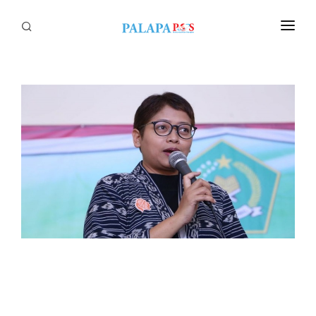
Home
Politik
Nasional
Sumatera
Tapanuli
Nusantara
Megapolitan
Hukum
Ekonomi