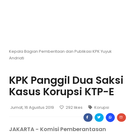
Hiburan
Olahraga
Advertorial
Opini
Kepala Bagian Pemberitaan dan Publikasi KPK Yuyuk
Andriati
KPK Panggil Dua Saksi
Kasus Korupsi KTP-E
Jumat, 16 Agustus 2019
292
likes
Korupsi
JAKARTA - Komisi Pemberantasan