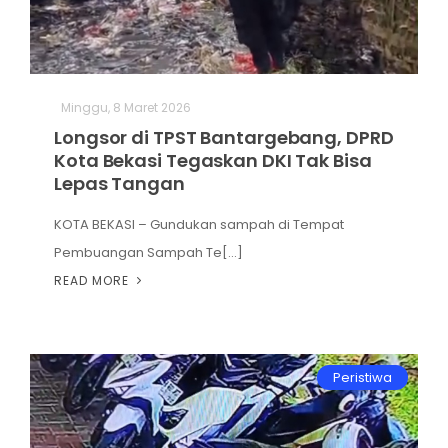
Hiburan
Olahraga
Minggu, 8 Maret 2026
Advertorial
Longsor di TPST Bantargebang, DPRD
Kota Bekasi Tegaskan DKI Tak Bisa
Opini
Lepas Tangan
KOTA BEKASI – Gundukan sampah di Tempat
Pembuangan Sampah Te[...]
READ MORE
Peristiwa