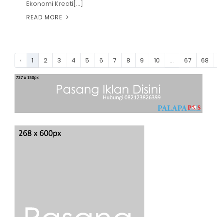
Ekonomi Kreati[...]
READ MORE
‹
1
2
3
4
5
6
7
8
9
10
...
67
68