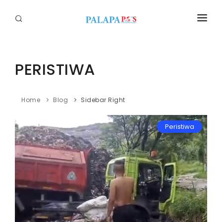
Home
Politik
PERISTIWA
Nasional
Home
Blog
Sidebar Right
Sumatera
Peristiwa
Tapanuli
Nusantara
Megapolitan
Hukum
Ekonomi