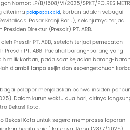
engan Nomor: LP/B/1508/VI/2025/SPKT/POLRES MET
g diterima
, korban adalah sebagai
palapapos.co.id
evitalisasi Pasar Kranji Baru), selanjutnya terjadi
residen Direktur (Presdir) PT. ABB.
oleh Presdir PT. ABB, setelah terjadi pemecatan
h Presdir PT. ABB. Padahal barang-barang yang
h milik korban, pada saat kejadian barang-bara
lah diambil tanpa seijin dan sepengetahuan korb
sebagai pelapor menjelaskan bahwa insiden pencur
025). Dalam kurun waktu dua hari, dirinya langsun
tro Bekasi Kota.
tro Bekasi Kota untuk segera memproses laporan
iarkan begitu saja," katanya, Rabu (23/7/2025).