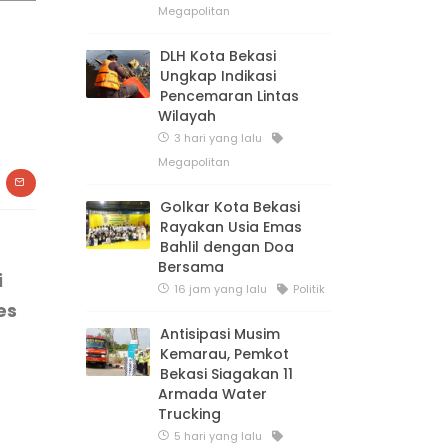
Megapolitan
DLH Kota Bekasi
Ungkap Indikasi
Pencemaran Lintas
Wilayah
3 hari yang lalu
Megapolitan
Golkar Kota Bekasi
Rayakan Usia Emas
Bahlil dengan Doa
Bersama
i
16 jam yang lalu
Politik
es
Antisipasi Musim
Kemarau, Pemkot
Bekasi Siagakan 11
Armada Water
Trucking
5 hari yang lalu