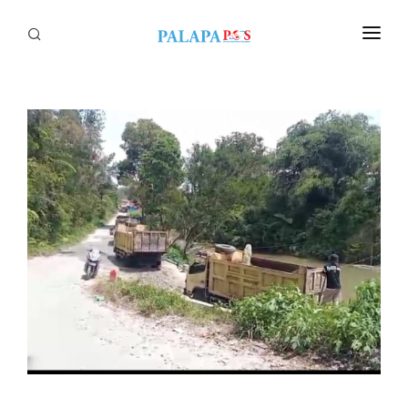
Home
Politik
Nasional
Sumatera
Tapanuli
Nusantara
Megapolitan
Hukum
Ekonomi