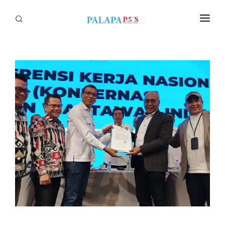
Home
Politik
Nasional
Sumatera
Tapanuli
Nusantara
Megapolitan
Hukum
Ekonomi