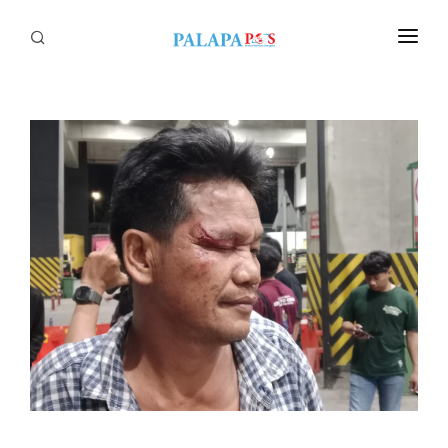
Home
Politik
Nasional
Sumatera
Tapanuli
Nusantara
Megapolitan
Hukum
Ekonomi