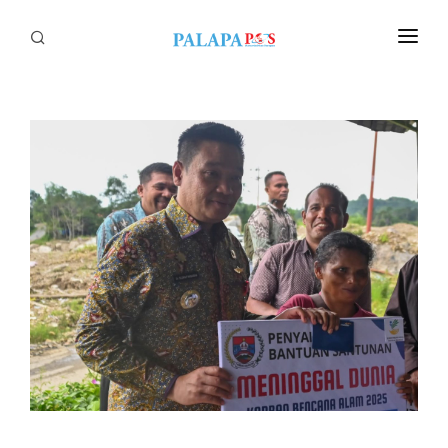
Home
Politik
Nasional
Sumatera
Tapanuli
Nusantara
Megapolitan
Hukum
Ekonomi