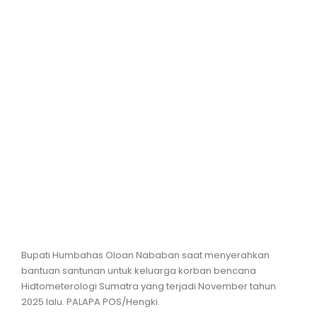
Hiburan
Olahraga
Advertorial
Opini
Bupati Humbahas Oloan Nababan saat menyerahkan
bantuan santunan untuk keluarga korban bencana
Hidtometerologi Sumatra yang terjadi November tahun
2025 lalu. PALAPA POS/Hengki.