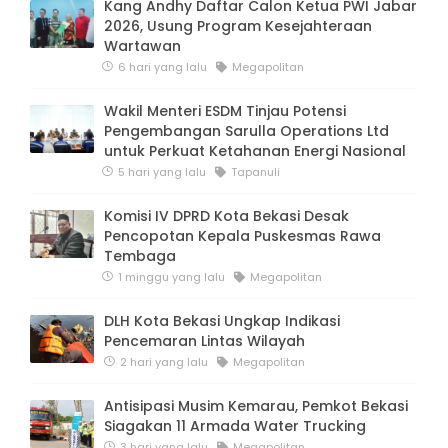
Kang Andhy Daftar Calon Ketua PWI Jabar
2026, Usung Program Kesejahteraan
Wartawan
6 hari yang lalu
Megapolitan
Wakil Menteri ESDM Tinjau Potensi
Pengembangan Sarulla Operations Ltd
untuk Perkuat Ketahanan Energi Nasional
5 hari yang lalu
Tapanuli
Komisi IV DPRD Kota Bekasi Desak
Pencopotan Kepala Puskesmas Rawa
Tembaga
1 minggu yang lalu
Megapolitan
DLH Kota Bekasi Ungkap Indikasi
Pencemaran Lintas Wilayah
2 hari yang lalu
Megapolitan
Antisipasi Musim Kemarau, Pemkot Bekasi
Siagakan 11 Armada Water Trucking
3 hari yang lalu
Megapolitan